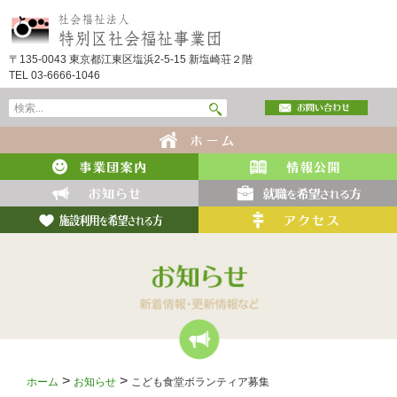
〒135-0043 東京都江東区塩浜2-5-15 新塩崎荘２階
TEL 03-6666-1046
検
索:
コ
ン
テ
ン
ツ
へ
ス
キ
ッ
プ
>
>
ホーム
お知らせ
こども食堂ボランティア募集